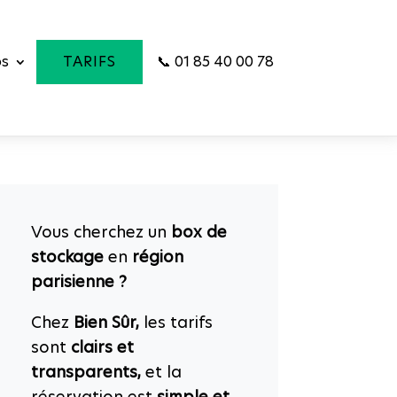
os
TARIFS
📞 01 85 40 00 78
Vous cherchez un
box de
stockage
en
région
parisienne ?
Chez
Bien Sûr,
les tarifs
sont
clairs et
transparents,
et la
réservation est
simple et