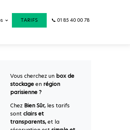
os
TARIFS
📞 01 85 40 00 78
Vous cherchez un
box de
stockage
en
région
parisienne ?
Chez
Bien Sûr,
les tarifs
sont
clairs et
transparents,
et la
réservation est
simple et