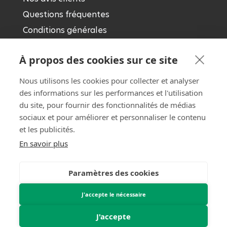
Questions fréquentes
Conditions générales
Mentions légales
À propos des cookies sur ce site
Garde-meubles en région parisienne
Nous utilisons les cookies pour collecter et analyser
des informations sur les performances et l'utilisation
Garde-meuble Île-de-France
du site, pour fournir des fonctionnalités de médias
Garde-meuble Yvelines
sociaux et pour améliorer et personnaliser le contenu
et les publicités.
Trouver mon box
En savoir plus
Nos conseils en matière de stockage
Paramètres des cookies
Choisir une taille de box
J'accepte le nécessaire
Tout savoir sur le stockage
J'accepte
Préparer un déménagement