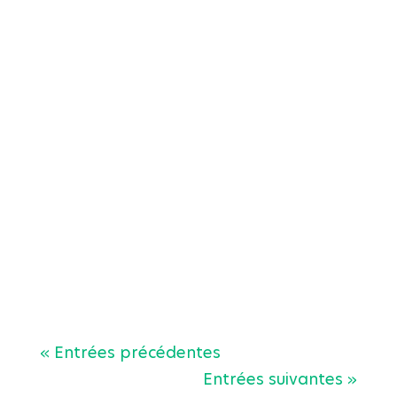
Pas toujours simple de savoir où
acheter des cartons de
déménagement : il n’existe en effet
pas de véritable...
« Entrées précédentes
Entrées suivantes »